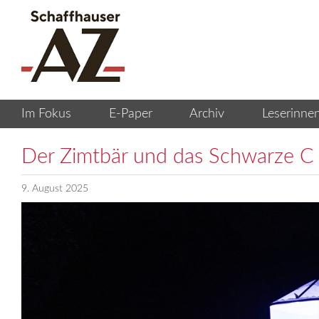
Der Zimtbär und das Schwarze C
9. August 2025