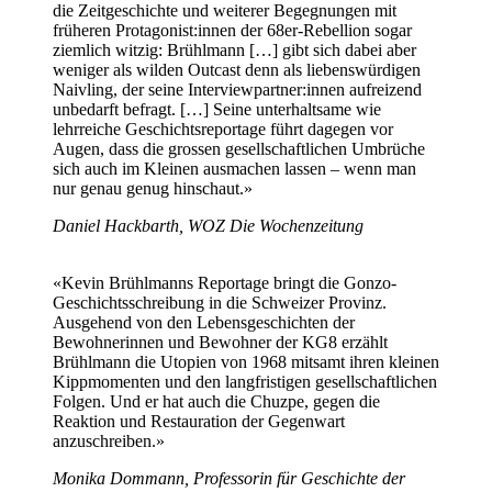
die Zeitgeschichte und weiterer Begegnungen mit
früheren Protagonist:innen der 68er-Rebellion sogar
ziemlich witzig: Brühlmann […] gibt sich dabei aber
weniger als wilden Outcast denn als liebenswürdigen
Naivling, der seine Interviewpartner:innen aufreizend
unbedarft befragt. […] Seine unterhaltsame wie
lehrreiche Geschichtsreportage führt dagegen vor
Augen, dass die grossen gesellschaftlichen Umbrüche
sich auch im Kleinen ausmachen lassen – wenn man
nur genau genug hinschaut.»
Daniel Hackbarth, WOZ
Die Wochenzeitung
«Kevin Brühlmanns Reportage bringt die Gonzo-
Geschichtsschreibung in die Schweizer Provinz.
Ausgehend von den Lebensgeschichten der
Bewohnerinnen und Bewohner der KG8 erzählt
Brühlmann die Utopien von 1968 mitsamt ihren kleinen
Kippmomenten und den langfristigen gesellschaftlichen
Folgen. Und er hat auch die Chuzpe, gegen die
Reaktion und Restauration der Gegenwart
anzuschreiben.»
Monika Dommann, Professorin für Geschichte der