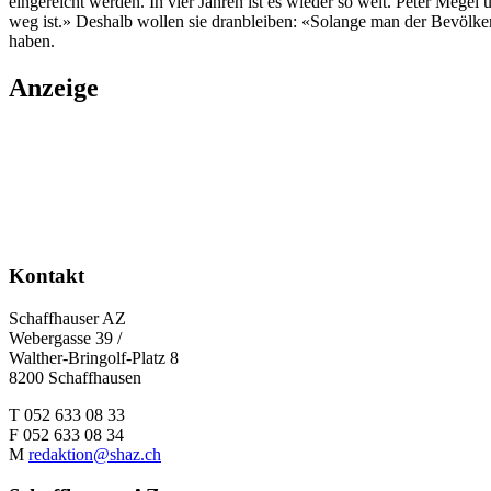
eingereicht werden. In vier Jahren ist es wieder so weit. Peter Mégel
weg ist.» Deshalb wollen sie dranbleiben: «Solange man der Bevölker
haben.
Anzeige
Kontakt
Schaffhauser AZ
Webergasse 39 /
Walther-Bringolf-Platz 8
8200 Schaffhausen
T 052 633 08 33
F 052 633 08 34
M
redaktion@shaz.ch