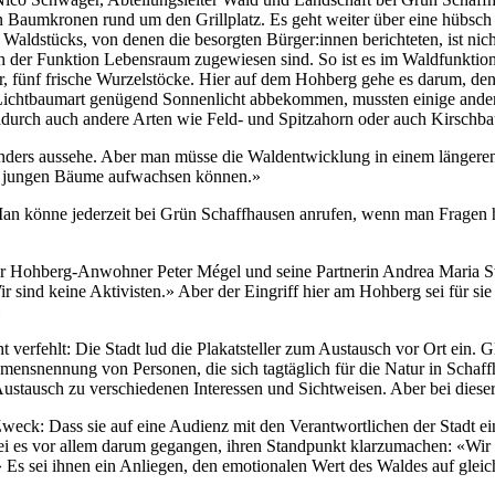
en Baumkronen rund um den Grillplatz. Es geht weiter über eine hübsc
Waldstücks, von denen die besorgten Bürger:innen berichteten, ist nich
ch der Funktion Lebensraum zugewiesen sind. So ist es im Waldfunktion
 fünf frische Wurzelstöcke. Hier auf dem Hohberg gehe es darum, den
e Lichtbaumart genügend Sonnenlicht abbekommen, mussten einige ande
dadurch auch andere Arten wie Feld- und Spitzahorn oder auch Kirschba
nders aussehe. Aber man müsse die Waldentwicklung in einem längeren 
die jungen Bäume aufwachsen können.»
Man könne jederzeit bei Grün Schaffhausen anrufen, wenn man Fragen h
Hohberg-Anwohner Peter Mégel und seine Partnerin Andrea Maria Stirlin
«Wir sind keine Aktivisten.» Aber der Eingriff hier am Hohberg sei f
»
verfehlt: Die Stadt lud die Plakatsteller zum Austausch vor Ort ein. Gl
Namensnennung von Personen, die sich tagtäglich für die Natur in Schaf
Austausch zu verschiedenen Interessen und Sichtweisen. Aber bei diese
Zweck: Dass sie auf eine Audienz mit den Verantwortlichen der Stadt ei
i es vor allem darum gegangen, ihren Standpunkt klarzumachen: «Wir sag
s sei ihnen ein Anliegen, den emotionalen Wert des Waldes auf gleic