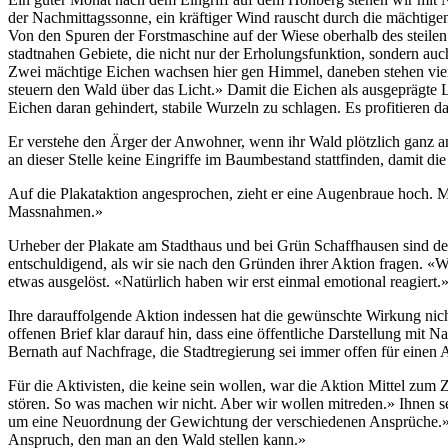
der Nachmittagssonne, ein kräftiger Wind rauscht durch die mächtig
Von den Spuren der Forstmaschine auf der Wiese oberhalb des steilen 
stadtnahen Gebiete, die nicht nur der Erholungsfunktion, sondern au
Zwei mächtige Eichen wachsen hier gen Himmel, daneben stehen vier,
steuern den Wald über das Licht.» Damit die Eichen als ausgeprägt
Eichen daran gehindert, stabile Wurzeln zu schlagen. Es profitieren 
Er verstehe den Ärger der Anwohner, wenn ihr Wald plötzlich ganz a
an dieser Stelle keine Eingriffe im Baumbestand stattfinden, damit 
Auf die Plakataktion angesprochen, zieht er eine Augenbraue hoch. 
Massnahmen.»
Urheber der Plakate am Stadthaus und bei Grün Schaffhausen sind der 
entschuldigend, als wir sie nach den Gründen ihrer Aktion fragen. 
etwas ausgelöst. «Natürlich haben wir erst einmal emotional reagiert.
Ihre darauffolgende Aktion indessen hat die gewünschte Wirkung nicht 
offenen Brief klar darauf hin, dass eine öffentliche Darstellung mit 
Bernath auf Nachfrage, die Stadtregierung sei immer offen für einen 
Für die Aktivisten, die keine sein wollen, war die Aktion Mittel zum 
stören. So was machen wir nicht. Aber wir wollen mitreden.» Ihnen se
um eine Neuordnung der Gewichtung der verschiedenen Ansprüche.» E
Anspruch, den man an den Wald stellen kann.»