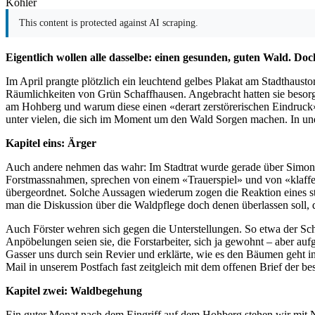
Kohler
This content is protected against AI scraping.
Eigentlich wollen alle dasselbe: einen gesunden, guten Wald. D
Im April prangte plötzlich ein leuchtend gelbes Plakat am Stadthaust
Räumlichkeiten von Grün Schaffhausen. Angebracht hatten sie besorg
am Hohberg und warum diese einen «derart zerstörerischen Eindruck»
unter vielen, die sich im Moment um den Wald Sorgen machen. In u
Kapitel eins: Ärger
Auch andere nehmen das wahr: Im Stadtrat wurde gerade über Simon Fu
Forstmassnahmen, sprechen von einem «Trauerspiel» und von «klaffe
übergeordnet. Solche Aussagen wiederum zogen die Reaktion eines st
man die Diskussion über die Waldpflege doch denen überlassen soll,
Auch Förster wehren sich gegen die Unterstellungen. So etwa der Sch
Anpöbelungen seien sie, die Forstarbeiter, sich ja gewohnt – aber au
Gasser uns durch sein Revier und erklärte, wie es den Bäumen geht 
Mail in unserem Postfach fast zeitgleich mit dem offenen Brief der be
Kapitel zwei: Waldbegehung
Ein guter Monat nach dem Eingriff auf dem Hohberg stehen wir mit N