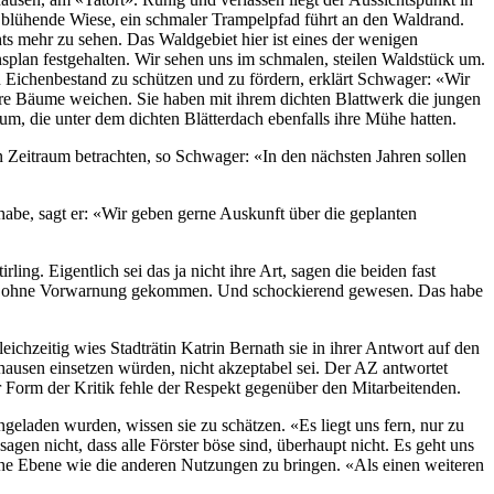
h blühende Wiese, ein schmaler Trampelpfad führt an den Waldrand.
ts mehr zu sehen. Das Waldgebiet hier ist eines der wenigen
splan festgehalten. Wir sehen uns im schmalen, steilen Waldstück um.
 Eichenbestand zu schützen und zu fördern, erklärt Schwager: «Wir
re Bäume weichen. Sie haben mit ihrem dichten Blattwerk die jungen
um, die unter dem dichten Blätterdach ebenfalls ihre Mühe hatten.
Zeitraum betrachten, so Schwager: «In den nächsten Jahren sollen
abe, sagt er: «Wir geben gerne Auskunft über die geplanten
g. Eigentlich sei das ja nicht ihre Art, sagen die beiden fast
ür sie ohne Vorwarnung gekommen. Und schockierend gewesen. Das habe
eichzeitig wies Stadträtin Katrin Bernath sie in ihrer Antwort auf den
fhausen einsetzen würden, nicht akzeptabel sei. Der AZ antwortet
r Form der Kritik fehle der Respekt gegenüber den Mitarbeitenden.
ngeladen wurden, wissen sie zu schätzen. «Es liegt uns fern, nur zu
en nicht, dass alle Förster böse sind, überhaupt nicht. Es geht uns
he Ebene wie die anderen Nutzungen zu bringen. «Als einen weiteren