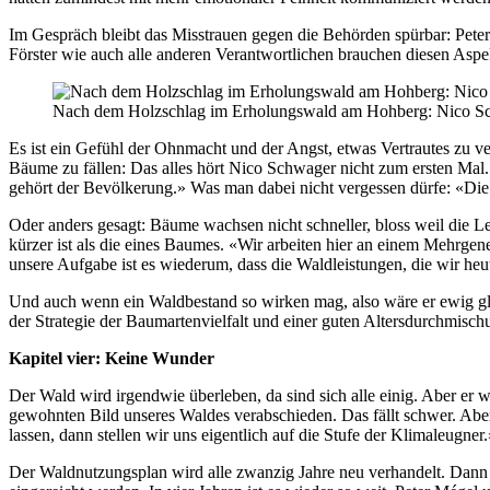
Im Gespräch bleibt das Misstrauen gegen die Behörden spürbar: Peter
Förster wie auch alle anderen Verantwortlichen brauchen diesen Asp
Nach dem Holzschlag im Erholungswald am Hohberg: Nico Sch
Es ist ein Gefühl der Ohnmacht und der Angst, etwas Vertrautes zu v
Bäume zu fällen: Das alles hört Nico Schwager nicht zum ersten Mal. 
gehört der Bevölkerung.» Was man dabei nicht vergessen dürfe: «Die
Oder anders gesagt: Bäume wachsen nicht schneller, bloss weil die Le
kürzer ist als die eines Baumes. «Wir arbeiten hier an einem Mehrge
unsere Aufgabe ist es wiederum, dass die Waldleistungen, die wir heu
Und auch wenn ein Waldbestand so wirken mag, also wäre er ewig gl
der Strategie der Baumartenvielfalt und einer guten Altersdurchmis
Kapitel vier: Keine Wunder
Der Wald wird irgendwie überleben, da sind sich alle einig. Aber er
gewohnten Bild unseres Waldes verabschieden. Das fällt schwer. A
lassen, dann stellen wir uns eigentlich auf die Stufe der Klimaleugner.
Der Waldnutzungsplan wird alle zwanzig Jahre neu verhandelt. Dann