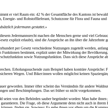
mmt er viel Raum ein: 42 % der Gesamtfläche des Kantons ist bewaldet
ergie- und Rohstofflieferant, Schutzzone für Flora und Fauna und ein 
sätzlich jedermann gestattet.»
n diesem Jedermannsrecht machen die Menschen gerne und viel Gebrauch
tz explizit erlaubt), sind die Ansprüche an ihn über die Jahrzehnte g
rhundert per Gesetz verschiedene Nutzungen zugeteilt werden, anfangs
 Funktionen bestimmt, explizit unter der Mitwirkung der Bevölkerung. 
schutzfunktion sowie Nutzungsfunktion. Dass sich diese Ansprüche ab
echen. Erholungssuchende zum Beispiel haben konträre Ansprüche: Famil
f sicheren Wegen. Und Biker:innen wollen möglichst keinen Spaziergä
auer geworden. Immer öfter scheint das Verständnis für andere Waldnut
ungen und Beschimpfungen. Das sei früher so nicht vorgekommen.
Wald seien von den Behörden sauber begründet worden: Man habe ihnen 
zu garantieren. Die Frage, ob diese Argumente denn nicht auch in ihrem
n können, finden sie. Sowieso: Es gehe ihnen vor allem um die Komm