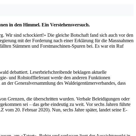
ionen in den Himmel. Ein Verstehensversuch.
g. Wir sind schockiert!» Die gleiche Botschaft fand sich auch vor den
regierung mit der Forderung nach einer Erklärung für die Massnahmen
efällten Stämmen und Forstmaschinen-Spuren bei. Es war ein Ruf
ld debattiert. Leserbriefschreibende beklagen aktuelle
ie- und Rohstofflieferant werde den anderen Funktionen
ril an der Generalversammlung des Waldeigentümerverbandes, dass
 von Grenzen, die überschritten wurden. Verbale Beleidigungen oder
orgekommen sei – das gehe eindeutig zu weit. Vor sechs Jahren führte
 vom 20. Februar 2020). Nun, sechs Jahre später, landet seine E-
usen, am «Tatort». Ruhig und verlassen liegt der Aussichtspunkt in