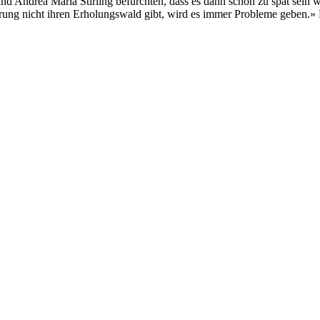
 und Andrea Maria Stirling befürchten, dass es dann schon zu spät sein
ung nicht ihren Erholungswald gibt, wird es immer Probleme geben.» Da