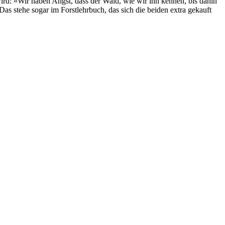
 wird: «Wir haben Angst, dass der Wald, wie wir ihn kennen, bis dahin
s stehe sogar im Forstlehrbuch, das sich die beiden extra gekauft