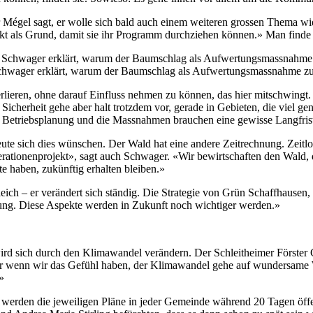
 Mégel sagt, er wolle sich bald auch einem weiteren grossen Thema widm
ekt als Grund, damit sie ihr Programm durchziehen können.» Man finde
wager erklärt, warum der Baumschlag als Aufwertungsmassnahme zu b
erlieren, ohne darauf Einfluss nehmen zu können, das hier mitschwingt
Sicherheit gehe aber halt trotzdem vor, gerade in Gebieten, die viel g
 Betriebsplanung und die Massnahmen brauchen eine gewisse Langfristi
ute sich dies wünschen. Der Wald hat eine andere Zeitrechnung. Zeitlos
nerationenprojekt», sagt auch Schwager. «Wir bewirtschaften den Wald
te haben, zukünftig erhalten bleiben.»
eich – er verändert sich ständig. Die Strategie von Grün Schaffhaus
chung. Diese Aspekte werden in Zukunft noch wichtiger werden.»
 wird sich durch den Klimawandel verändern. Der Schleitheimer Förster 
ber wenn wir das Gefühl haben, der Klimawandel gehe auf wundersame 
»
 werden die jeweiligen Pläne in jeder Gemeinde während 20 Tagen öf