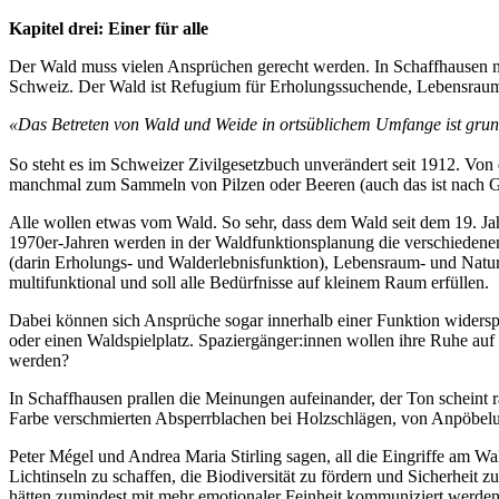
Kapitel drei: Einer für alle
Der Wald muss vielen Ansprüchen gerecht werden. In Schaffhausen ni
Schweiz. Der Wald ist Refugium für Erholungssuchende, Lebensraum, En
«Das Betreten von Wald und Weide in ortsüblichem Umfange ist grund
So steht es im Schweizer Zivilgesetzbuch unverändert seit 1912. Vo
manchmal zum Sammeln von Pilzen oder Beeren (auch das ist nach Gese
Alle wollen etwas vom Wald. So sehr, dass dem Wald seit dem 19. Jah
1970er-Jahren werden in der Waldfunktionsplanung die verschiedenen
(darin Erholungs- und Walderlebnisfunktion), Lebensraum- und Natur
multifunktional und soll alle Bedürfnisse auf kleinem Raum erfüllen.
Dabei können sich Ansprüche sogar innerhalb einer Funktion widerspr
oder einen Waldspielplatz. Spaziergänger:innen wollen ihre Ruhe au
werden?
In Schaffhausen prallen die Meinungen aufeinander, der Ton scheint r
Farbe verschmierten Absperrblachen bei Holzschlägen, von Anpöbel
Peter Mégel und Andrea Maria Stirling sagen, all die Eingriffe am 
Lichtinseln zu schaffen, die Biodiversität zu fördern und Sicherheit 
hätten zumindest mit mehr emotionaler Feinheit kommuniziert werde