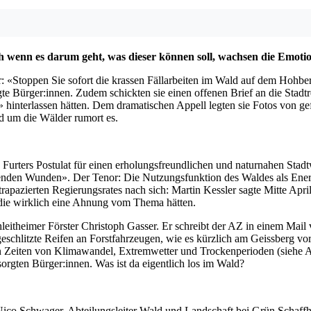
och wenn es darum geht, was dieser können soll, wachsen die Emot
or: «Stoppen Sie sofort die krassen Fällarbeiten im Wald auf dem Hohber
te Bürger:innen. Zudem schickten sie einen offenen Brief an die Stadt
 hinterlassen hätten. Dem dramatischen Appell legten sie Fotos von g
nd um die Wälder rumort es.
rters Postulat für einen erholungsfreundlichen und naturnahen Stadtwa
nden Wunden». Der Tenor: Die Nutzungsfunktion des Waldes als Energ
rapazierten Regierungsrates nach sich: Martin Kessler sagte Mitte Ap
 die wirklich eine Ahnung vom Thema hätten.
leitheimer Förster Christoph Gasser. Er schreibt der AZ in einem Mail
fgeschlitzte Reifen an Forstfahrzeugen, wie es kürzlich am Geissberg v
in Zeiten von Klimawandel, Extremwetter und Trockenperioden (siehe AZ
sorgten Bürger:innen. Was ist da eigentlich los im Wald?
ico Schwager, Abteilungsleiter Wald und Landschaft bei Grün Schaffha