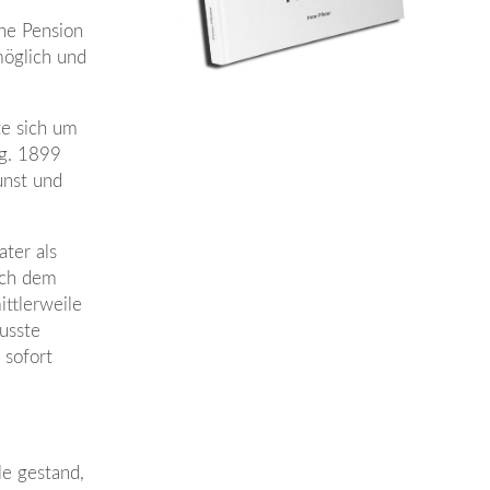
ine Pension
möglich und
te sich um
ng. 1899
unst und
ter als
ach dem
ittlerweile
usste
 sofort
le gestand,