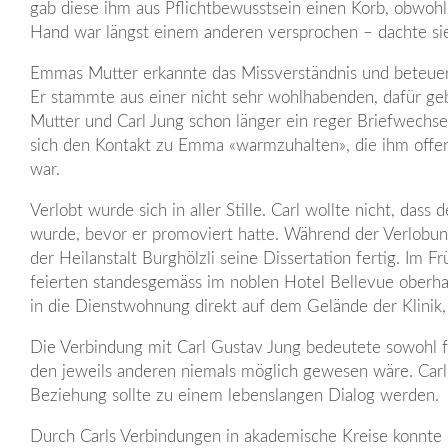
gab diese ihm aus Pflichtbewusstsein einen Korb, obwohl
Hand war längst einem anderen versprochen – dachte si
Emmas Mutter erkannte das Missverständnis und beteuert
Er stammte aus einer nicht sehr wohlhabenden, dafür g
Mutter und Carl Jung schon länger ein reger Briefwechs
sich den Kontakt zu Emma «warmzuhalten», die ihm offe
war.
Verlobt wurde sich in aller Stille. Carl wollte nicht, d
wurde, bevor er promoviert hatte. Während der Verlobungsz
der Heilanstalt Burghölzli seine Dissertation fertig. Im F
feierten standesgemäss im noblen Hotel Bellevue oberha
in die Dienstwohnung direkt auf dem Gelände der Klini
Die Verbindung mit Carl Gustav Jung bedeutete sowohl f
den jeweils anderen niemals möglich gewesen wäre. Carl u
Beziehung sollte zu einem lebenslangen Dialog werden.
Durch Carls Verbindungen in akademische Kreise konnte 