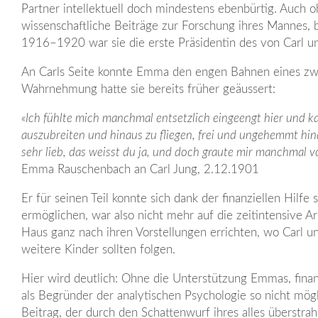
Partner intellektuell doch mindestens ebenbürtig. Auch o
wissenschaftliche Beiträge zur Forschung ihres Mannes, b
1916–1920 war sie die erste Präsidentin des von Carl
An Carls Seite konnte Emma den engen Bahnen eines zwa
Wahrnehmung hatte sie bereits früher geäussert:
«Ich fühlte mich manchmal entsetzlich eingeengt hier und ka
auszubreiten und hinaus zu fliegen, frei und ungehemmt hin
sehr lieb, das weisst du ja, und doch graute mir manchmal vo
Emma Rauschenbach an Carl Jung, 2.12.1901
Er für seinen Teil konnte sich dank der finanziellen Hil
ermöglichen, war also nicht mehr auf die zeitintensive Ar
Haus ganz nach ihren Vorstellungen errichten, wo Carl 
weitere Kinder sollten folgen.
Hier wird deutlich: Ohne die Unterstützung Emmas, finanz
als Begründer der analytischen Psychologie so nicht mö
Beitrag, der durch den Schattenwurf ihres alles überstr