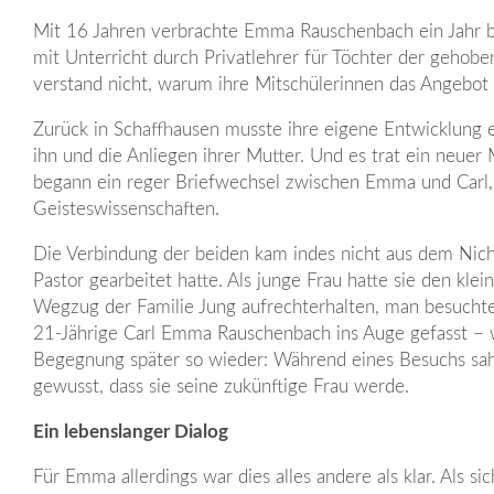
Mit 16 Jahren verbrachte Emma Rauschenbach ein Jahr bei
mit Unterricht durch Privatlehrer für Töchter der gehob
verstand nicht, warum ihre Mitschülerinnen das Angebot n
Zurück in Schaffhausen musste ihre eigene Entwicklung e
ihn und die Anliegen ihrer Mutter. Und es trat ein neue
begann ein reger Briefwechsel zwischen Emma und Carl, si
Geisteswissenschaften.
Die Verbindung der beiden kam indes nicht aus dem Nic
Pastor gearbeitet hatte. Als junge Frau hatte sie den kl
Wegzug der Familie Jung aufrechterhalten, man besuchte 
21-Jährige Carl Emma Rauschenbach ins Auge gefasst – wo
Begegnung später so wieder: Während eines Besuchs sah e
gewusst, dass sie seine zukünftige Frau werde.
Ein lebenslanger Dialog
Für Emma allerdings war dies alles andere als klar. Als s