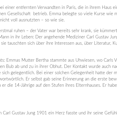
 einer entfernten Verwandten in Paris, die in ihrem Haus e
enen Gesellschaft betrieb. Emma belegte so viele Kurse wie 
icht voll ausnutzten – so wie sie.
rstmal ruhen – der Vater war bereits sehr krank, sie kümmer
r Mann in ihr Leben: Der angehende Mediziner Carl Gustav Ju
e tauschten sich über ihre Interessen aus, über Literatur, K
hts: Emmas Mutter Bertha stammte aus Uhwiesen, wo Carls Va
einen Bub ab und zu in ihrer Obhut. Der Kontakt wurde auch n
sich gelegentlich. Bei einer solchen Gelegenheit hatte der m
rtwörtlich. Er selbst gab seine Erinnerung an die erste bew
r die 14-Jährige auf den Stufen ihres Elternhauses. Er habe
ich Carl Gustav Jung 1901 ein Herz fasste und ihr seine Gefüh