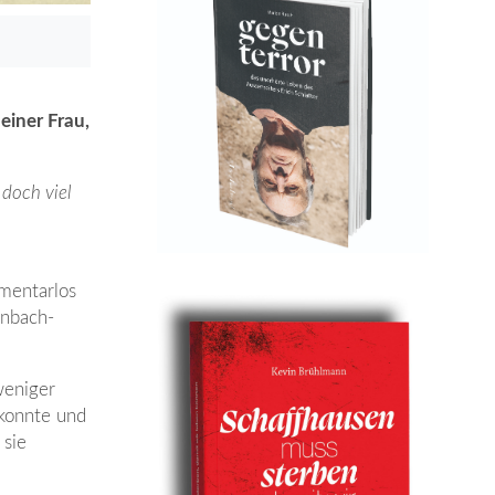
einer Frau,
 doch viel
mentarlos
enbach-
weniger
 konnte und
 sie