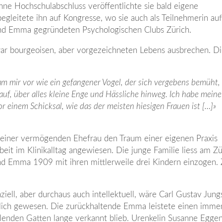
hne Hochschulabschluss veröffentlichte sie bald eigene
egleitete ihn auf Kongresse, wo sie auch als Teilnehmerin auf
 und Emma gegründeten Psychologischen Clubs Zürich.
r bourgeoisen, aber vorgezeichneten Lebens ausbrechen. D
m mir vor wie ein gefangener Vogel, der sich vergebens bemüht, 
auf, über alles kleine Enge und Hässliche hinweg. Ich habe mein
r einem Schicksal, wie das der meisten hiesigen Frauen ist […]»
fe seiner vermögenden Ehefrau den Traum einer eigenen Praxis
beit im Klinikalltag angewiesen. Die junge Familie liess am Zü
und Emma 1909 mit ihren mittlerweile drei Kindern einzogen.
iell, aber durchaus auch intellektuell, wäre Carl Gustav Jun
glich gewesen. Die zurückhaltende Emma leistete einen imm
ahlenden Gatten lange verkannt blieb. Urenkelin Susanne Eggen