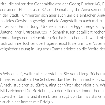
te, die später den Generaldirektor der Georg Fischer AG, E
n» an der Rheinstrasse 37 auf. Damals lag das Anwesen noc
 der Stadt, kümmerten sich aber auch um die einfachen Ange
 soziales Gewissen gezeigt und die Angestellten auch mal zu
en wir von Emma Jungs Urenkelin Susanne Eggenberger-Jung
 Jugend ihrer Urgrossmutter in Schaffhausen detailliert reche
ass Emma Jungs neu beleuchtet: «Bertha Rauschenbach war trot
ich auf ihre Tochter übertragen», erzählt sie uns. Der Vater w
Zweigniederlassung in Ungarn: «Emma erlebte so die Weite de
 Wissen auf, wollte alles verstehen. Sie verschlang Bücher 
Naturwissenschaften. Die Schulzeit durchlief Emma mühelos, sc
Wunsch, studieren zu dürfen, ging der Vater aber nicht ein. W
s Bild zeichnen: Die Beziehung zu den Eltern sei immer herzli
z zwischen Emma und ihren Eltern zeugt von Emmas starkem 
 auch nicht immer mit Erfolg.»