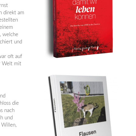
rnst
h direkt am
stellten
 einem
, welche
rchiert und
z
ar oft auf
r Welt mit
und
hloss die
as nach
ch und
Willen,