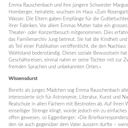
Emma Rauschenbach und ihre jüngere Schwester Margueri
Homberger, heiratete, wuchsen im Haus «Zum Rosengarte
Wasser. Die Eltern gaben Empfänge für die Gutbetuchten
ihrer Fabriken. Vor allem Emmas Mutter habe ein grosses
Theater- oder Konzertbesuch mitgenommen. Dies erfahr
das Familienarchiv Jung betreut. Sie hat die Kindheit und
als Teil einer Publikation veröffentlicht, die den Nachl
Wohlstand bodenständig. Dieses soziale Bewusstsein hat s
Geschäftsreisen, einmal nahm er seine Töchter mit zur 
fremden Sprachen und unbekannten Orten.»
Wissensdurst
Bereits als junges Mädchen sog Emma Rauschenbach alles
interessierte sich für Astronomie, Literatur, Kunst und 
Realschule in allen Fächern mit Bestnoten ab. Auf ihren 
einseitiger Strenge klingt, würde jedoch ein zu einfache
offen gewesen, so Eggenberger: «Die Briefkorresponden
den sie auch gegenüber dem Vater äussern durfte – wenn