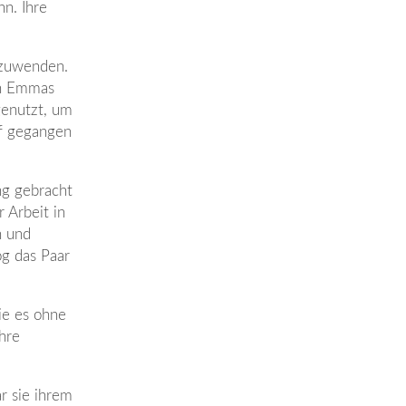
n. Ihre
nzuwenden.
en Emmas
genutzt, um
pf gegangen
ng gebracht
 Arbeit in
n und
og das Paar
ie es ohne
hre
r sie ihrem