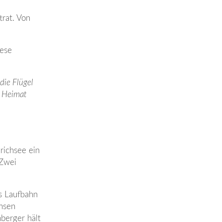
trat. Von
iese
die Flügel
e Heimat
richsee ein
 Zwei
gs Laufbahn
ensen
berger hält