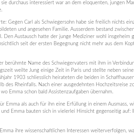
 sie durchaus interessiert war an dem eloquenten, jungen Man
e.
e: Gegen Carl als Schwiegersohn habe sie freilich nichts ei
ebildeten und angesehen Familie. Ausserdem bestand zwisch
el. Den Austausch hatte der junge Mediziner wohl insgeheim 
nsichtlich seit der ersten Begegnung nicht mehr aus dem Ko
ass der berühmte Name des Schwiegervaters mit ihm in Verbindu
eit weilte Jung einige Zeit in Paris und stellte neben seiner
rühjahr 1903 schliesslich heirateten die beiden in Schaffhause
lb des Rheinfalls. Nach einer ausgedehnten Hochzeitsreise z
k, wo Emma schon bald Assistenzaufgaben übernahm.
ür Emma als auch für ihn eine Erfüllung in einem Ausmass, w
nd Emma bauten sich in vielerlei Hinsicht gegenseitig auf: I
Emma ihre wissenschaftlichen Interessen weiterverfolgen, wa