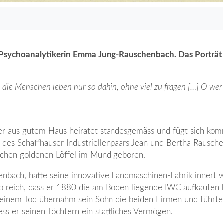
d Psychoanalytikerin Emma Jung-Rauschenbach. Das Porträt 
 die Menschen leben nur so dahin, ohne viel zu fragen […] O wer
r aus gutem Haus heiratet standesgemäss und fügt sich kom
er des Schaffhauser Industriellenpaars Jean und Bertha Rausch
chen goldenen Löffel im Mund geboren.
enbach, hatte seine innovative Landmaschinen-Fabrik innert 
 so reich, dass er 1880 die am Boden liegende IWC aufkaufen
einem Tod übernahm sein Sohn die beiden Firmen und führte
iess er seinen Töchtern ein stattliches Vermögen.