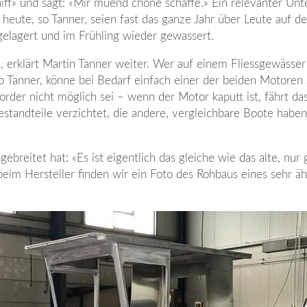
ff» und sagt: «Mir müend chöne schaffe.» Ein relevanter Unt
 heute, so Tanner, seien fast das ganze Jahr über Leute auf 
gelagert und im Frühling wieder gewassert.
, erklärt Martin Tanner weiter. Wer auf einem Fliessgewässer
o Tanner, könne bei Bedarf einfach einer der beiden Motoren
rder nicht möglich sei – wenn der Motor kaputt ist, fährt da
estandteile verzichtet, die andere, vergleichbare Boote haben
breitet hat: «Es ist eigentlich das gleiche wie das alte, nur 
eim Hersteller finden wir ein Foto des Rohbaus eines sehr äh