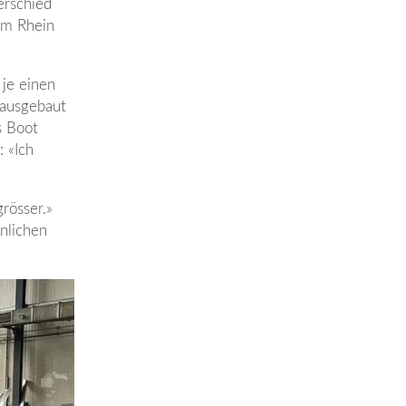
erschied
dem Rhein
 je einen
 ausgebaut
s Boot
: «Ich
grösser.»
nlichen