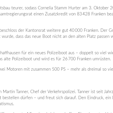
sbau teurer, sodass Cornelia Stamm Hurter am 3. Oktober 2
samtregierungsrat einen Zusatzkredit von 83 428 Franken be
schloss der Kantonsrat weitere gut 40 000 Franken. Der G
ellt wurde, dass das neue Boot nicht an den alten Platz passen 
haffhausen für ein neues Polizeiboot aus – doppelt so viel wi
as alte Polizeiboot und wird es für 26 700 Franken umrüsten.
zwei Motoren mit zusammen 500 PS – mehr als dreimal so vie
artin Tanner, Chef der Verkehrspolizei. Tanner ist seit Jahr
bestellen dürfen – und freut sich darauf. Den Eindruck, ein
atismus.