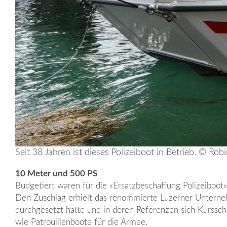
Seit 38 Jahren ist dieses Polizeiboot in Betrieb. © Rob
10 Meter und 500 PS
Budgetiert waren für die «Ersatzbeschaffung Polizeiboot»
Den Zuschlag erhielt das renommierte Luzerner Unterne
durchgesetzt hatte und in deren Referenzen sich Kurssch
wie Patrouillenboote für die Armee.