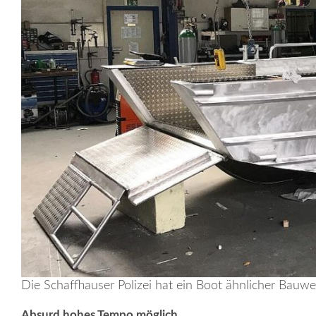
Die Schaffhauser Polizei hat ein Boot ähnlicher Bauwe
Absurd hohes Tempo möglich