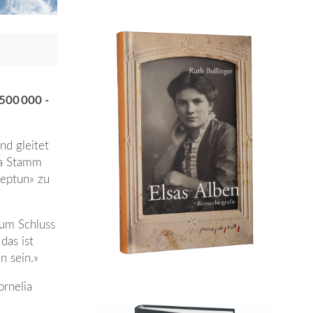
 500 000 ­
nd gleitet
ia Stamm
eptun» zu
Zum Schluss
das ist
n sein.»
ornelia