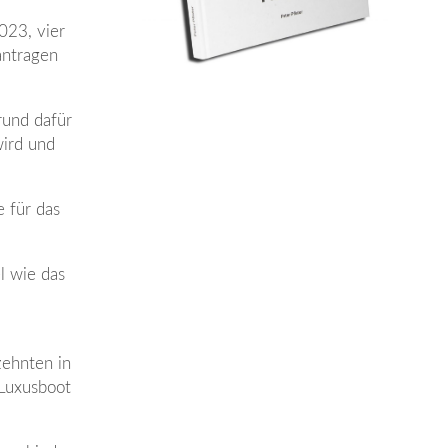
023, vier
antragen
rund dafür
wird und
e für das
l wie das
zehnten in
 Luxusboot