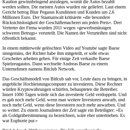
Kaution gewinnbringend anzulegen, womit die Autos bezahlt
werden sollten. Die meisten Autos wurden nie geliefert. Laut einem
Gericht betrog Blue Pegasus Kundinnen und Kunden um 2,6
Millionen Euro. Der Staatsanwalt kritisierte «die besondere
Rücksichtslosigkeit der Geschäftemacherei um jeden Preis». Drei
Vertreter der Firma wurden 2011 wegen «gewerbsmässigen
schweren Betrugs» verurteilt. Die Namen der Verurteilten sind nicht
öffentlich bekannt.
In einem mittlerweile gelöschten Video auf Youtube sagte Baese
sinngemäss, der Richter habe ihm mitgeteilt, er solle etwas
Gescheites arbeiten gehen. Für einige Zeit verkaufte Baese
Spielzeugautos. Dann wechselte Andreas Baese zu einem
Unternehmen namens Bitclub Network.
Das Geschäftsmodell von Bitlcub sah vor, Leute dazu zu bringen, in
angebliche Hochleistungscomputer zu investieren. Diese Rechner
würden Kryptowährungen schürfen, behaupteten die Betreiber.
Innert 1000 Tagen würde sich das investierte Geld verdoppeln. Und
es gab noch mehr Geld, wenn man weitere Investoren anwarb, und
noch mehr Geld, wenn diese Investoren noch mehr anwarben. Und
so weiter. Zu einem Journalisten der
Zeit
sagte ein Beteiligter: «Es
als Goldgräberstimmung zu bezeichnen, wäre eher untertrieben. Es
war Euphorie pur.»