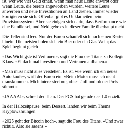
ist, wer wie viel Geld erhält, wenn man neue Leute anwirbt oder
wenn Leute, die bereits angeworben wurden, weitere Leute
anwerben und neue Investitionen an Land ziehen. Immer wieder
korrigieren sie sich. Offenbar gibt es Unklarheiten beim
Provisionssystem. Aber sie einigen sich darin, dass Berformance wie
eine Familie sei, und Neid gebe es in dieser Familie überhaupt nicht.
Die Teller sind leer. Nur der Baron schaufelt sich noch einen Resten
hinein. Die meisten holen sich ein Bier oder ein Glas Wein; das
Spiel beginnt gleich.
«Das Wichtigste ist Vertrauen», sagt die Frau des Titans zu Kollegin
Klaus. «Einfach mal investieren und Vertrauen aufbauen.»
«Man muss nicht alles verstehen. Es ist, wie wenn ich ein neues
Auto kaufe», wirft der Baron ein. «Beim Motor muss ich nicht
drauskommen. Mich interessiert nur, ob es läuft und ob der Preis
stimmt.»
«JAAAA!», schreit der Titan. Der FCS hat gerade das 1:0 erzielt.
In der Halbzeitpause, beim Dessert, landen wir beim Thema
Kryptowährungen.
«2025 geht der Bitcoin hoch», sagt die Frau des Titans. «Und zwar
richtig. Also sie sagens.»