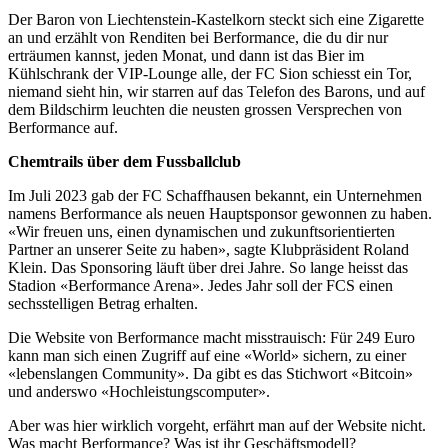
Der Baron von Liechtenstein-Kastelkorn steckt sich eine Zigarette
an und erzählt von Renditen bei Berformance, die du dir nur
erträumen kannst, jeden Monat, und dann ist das Bier im
Kühlschrank der VIP-Lounge alle, der FC Sion schiesst ein Tor,
niemand sieht hin, wir starren auf das Telefon des Barons, und auf
dem Bildschirm leuchten die neusten grossen Versprechen von
Berformance auf.
Chemtrails über dem Fussballclub
Im Juli 2023 gab der FC Schaffhausen bekannt, ein Unternehmen
namens Berformance als neuen Hauptsponsor gewonnen zu haben.
«Wir freuen uns, einen dynamischen und zukunftsorientierten
Partner an unserer Seite zu haben», sagte Klubpräsident Roland
Klein. Das Sponsoring läuft über drei Jahre. So lange heisst das
Stadion «Berformance Arena». Jedes Jahr soll der FCS einen
sechsstelligen Betrag erhalten.
Die Website von Berformance macht misstrauisch: Für 249 Euro
kann man sich einen Zugriff auf eine «World» sichern, zu einer
«lebenslangen Community». Da gibt es das Stichwort «Bitcoin»
und anderswo «Hochleistungscomputer».
Aber was hier wirklich vorgeht, erfährt man auf der Website nicht.
Was macht Berformance? Was ist ihr Geschäftsmodell?