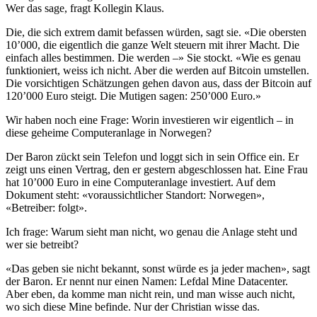
Wer das sage, fragt Kollegin Klaus.
Die, die sich extrem damit befassen würden, sagt sie. «Die obersten
10’000, die eigentlich die ganze Welt steuern mit ihrer Macht. Die
einfach alles bestimmen. Die werden –» Sie stockt. «Wie es genau
funktioniert, weiss ich nicht. Aber die werden auf Bitcoin umstellen.
Die vorsichtigen Schätzungen gehen davon aus, dass der Bitcoin auf
120’000 Euro steigt. Die Mutigen sagen: 250’000 Euro.»
Wir haben noch eine Frage: Worin investieren wir eigentlich – in
diese geheime Computeranlage in Norwegen?
Der Baron zückt sein Telefon und loggt sich in sein Office ein. Er
zeigt uns einen Vertrag, den er gestern abgeschlossen hat. Eine Frau
hat 10’000 Euro in eine Computeranlage investiert. Auf dem
Dokument steht: «voraussichtlicher Standort: Norwegen»,
«Betreiber: folgt».
Ich frage: Warum sieht man nicht, wo genau die Anlage steht und
wer sie betreibt?
«Das geben sie nicht bekannt, sonst würde es ja jeder machen», sagt
der Baron. Er nennt nur einen Namen: Lefdal Mine Datacenter.
Aber eben, da komme man nicht rein, und man wisse auch nicht,
wo sich diese Mine befinde. Nur der Christian wisse das.