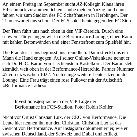
An einem Freitag im September sucht
AZ
-Kollegin Klaus ihren
Erbschmuck zusammen, ich entstaube meinen Anzug, und dann
fahren wir zum Stadion des FC Schaffhausen in Herblingen. Der
Titan erwartet uns schon. Der FCS spielt heute gegen den FC Sion.
Der Titan führt uns nach oben in den VIP-Bereich. Durch eine
schwere Tür gelangen wir in die Berformance-Lounge, einen Raum
mit kahlen Betonwänden und einer Fensterfront zum Spielfeld hin.
Die Frau des Titans begrüsst uns freundlich. Dann streckt uns ein
Mann die Hand entgegen. Auf seiner Online-Visitenkarte nennt er
sich Dr. H. C. Baron von Liechtenstein-Kastelkorn. Der Baron steht
ziemlich weit oben in der Berformance-Hierarchie. Partner Nummer
45 von inzwischen 1022. Noch einige weitere Leute sitzen in der
Lounge. Eine Frau trägt einen rosa Pullover mit der Aufschrift
«Berformance Ladies».
Investitionsgespräche in der VIP-Loge der
Berformance im FCS-Stadion. Foto: Robin Kohler
Nicht vor Ort ist Christian Lux, der CEO von Berformance. Die
Leute hier nennen ihn nur den Christian. Christian Lux ist das
Gesicht von Berformance. Auf Instagram dokumentiert er, wie er
zwischen Deutschland, der Schweiz und Dubai umherfliegt,