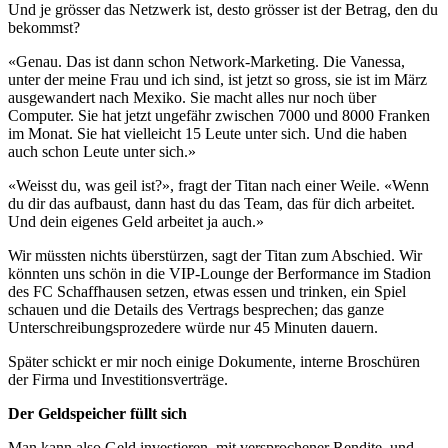
Und je grösser das Netzwerk ist, desto grösser ist der Betrag, den du
bekommst?
«Genau. Das ist dann schon Network-Marketing. Die Vanessa,
unter der meine Frau und ich sind, ist jetzt so gross, sie ist im März
ausgewandert nach Mexiko. Sie macht alles nur noch über
Computer. Sie hat jetzt ungefähr zwischen 7000 und 8000 Franken
im Monat. Sie hat vielleicht 15 Leute unter sich. Und die haben
auch schon Leute unter sich.»
«Weisst du, was geil ist?», fragt der Titan nach einer Weile. «Wenn
du dir das aufbaust, dann hast du das Team, das für dich arbeitet.
Und dein eigenes Geld arbeitet ja auch.»
Wir müssten nichts überstürzen, sagt der Titan zum Abschied. Wir
könnten uns schön in die VIP-Lounge der Berformance im Stadion
des FC Schaffhausen setzen, etwas essen und trinken, ein Spiel
schauen und die Details des Vertrags besprechen; das ganze
Unterschreibungsprozedere würde nur 45 Minuten dauern.
Später schickt er mir noch einige Dokumente, interne Broschüren
der Firma und Investitionsverträge.
Der Geldspeicher füllt sich
Man kann also Geld investieren, mit versprochener Rendite, und