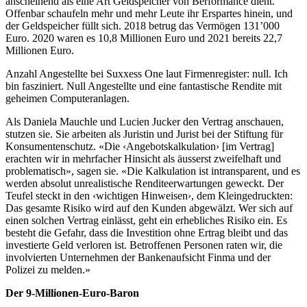
anscheinend als eine Art Geldspeicher von Berformance dient.
Offenbar schaufeln mehr und mehr Leute ihr Erspartes hinein, und
der Geldspeicher füllt sich. 2018 betrug das Vermögen 131’000
Euro. 2020 waren es 10,8 Millionen Euro und 2021 bereits 22,7
Millionen Euro.
Anzahl Angestellte bei Suxxess One laut Firmenregister: null. Ich
bin fasziniert. Null Angestellte und eine fantastische Rendite mit
geheimen Computeranlagen.
Als Daniela Mauchle und Lucien Jucker den Vertrag anschauen,
stutzen sie. Sie arbeiten als Juristin und Jurist bei der Stiftung für
Konsumentenschutz. «Die ‹Angebotskalkulation› [im Vertrag]
erachten wir in mehrfacher Hinsicht als äusserst zweifelhaft und
problematisch», sagen sie. «Die Kalkulation ist intransparent, und es
werden absolut unrealistische Renditeerwartungen geweckt. Der
Teufel steckt in den ‹wichtigen Hinweisen›, dem Kleingedruckten:
Das gesamte Risiko wird auf den Kunden abgewälzt. Wer sich auf
einen solchen Vertrag einlässt, geht ein erhebliches Risiko ein. Es
besteht die Gefahr, dass die Investition ohne Ertrag bleibt und das
investierte Geld verloren ist. Betroffenen Personen raten wir, die
involvierten Unternehmen der Bankenaufsicht Finma und der
Polizei zu melden.»
Der 9-Millionen-Euro-Baron