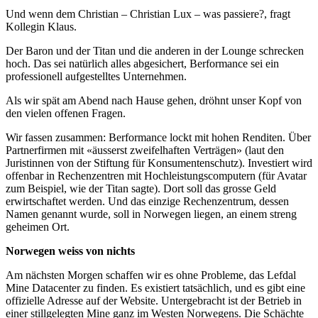
Und wenn dem Christian – Christian Lux – was passiere?, fragt
Kollegin Klaus.
Der Baron und der Titan und die anderen in der Lounge schrecken
hoch. Das sei natürlich alles abgesichert, Berformance sei ein
professionell aufgestelltes Unternehmen.
Als wir spät am Abend nach Hause gehen, dröhnt unser Kopf von
den vielen offenen Fragen.
Wir fassen zusammen: Berformance lockt mit hohen Renditen. Über
Partnerfirmen mit «äusserst zweifelhaften Verträgen» (laut den
Juristinnen von der Stiftung für Konsumentenschutz). Investiert wird
offenbar in Rechenzentren mit Hochleistungscomputern (für Avatar
zum Beispiel, wie der Titan sagte). Dort soll das grosse Geld
erwirtschaftet werden. Und das einzige Rechenzentrum, dessen
Namen genannt wurde, soll in Norwegen liegen, an einem streng
geheimen Ort.
Norwegen weiss von nichts
Am nächsten Morgen schaffen wir es ohne Probleme, das Lefdal
Mine Datacenter zu finden. Es existiert tatsächlich, und es gibt eine
offizielle Adresse auf der Website. Untergebracht ist der Betrieb in
einer stillgelegten Mine ganz im Westen Norwegens. Die Schächte