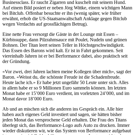
Businessclass. Er raucht Zigarren und kuschelt mit seinem Hund.
Auf einem Bild posiert er neben Jörg Wittke, einem wichtigen Mann
bei Bitclub. Offenbar besuchte er ihn (wenig später, wie früher
erwähnt, erhob die US-Staatsanwaltschaft Anklage gegen Bitclub
wegen Verdachts auf grossflächigen Betrug).
Eine nette Frau versorgt die Gäste in der Lounge mit Essen –
Kürbissuppe, dann Pilzrahmsauce mit Poulet, Nudeln und grünen
Bohnen. Der Titan leert seinen Teller in Höchstgeschwindigkeit.
Das Essen des Barons wird kalt. Er ist in Fahrt gekommen. Seit
viereinhalb Jahren ist er bei Berformance dabei, also praktisch seit
der Gründung.
«Vor zwei, drei Jahren lachten meine Kollegen über mich», sagt der
Baron. «Weisst du, die schönste Freude ist die Schadenfreude.
Heute lache ich.» Er habe jetzt ungefähr 50 Leute unter sich. Alles
in allem habe er so 9 Millionen Euro sammeln können. Im letzten
Monat habe er 15’000 Euro verdient, im vorletzten 24’000, und im
Monat davor 18’000 Euro.
Ab und an mischen sich die anderen ins Gespräch ein. Alle hier
haben auch eigenes Geld investiert und sagen, sie hätten bisher
jeden Monat das versprochene Geld erhalten. Die Frau des Titans
überlegt sich, das Berformance-Logo aufs Auto zu drucken. Immer
wieder diskutieren wir, wie das System von Berformance aufgebaut