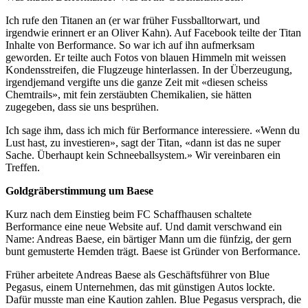
Ich rufe den Titanen an (er war früher Fussballtorwart, und
irgendwie erinnert er an Oliver Kahn). Auf Facebook teilte der Titan
Inhalte von Berformance. So war ich auf ihn aufmerksam
geworden. Er teilte auch Fotos von blauen Himmeln mit weissen
Kondensstreifen, die Flugzeuge hinterlassen. In der Überzeugung,
irgendjemand vergifte uns die ganze Zeit mit «diesen scheiss
Chemtrails», mit fein zerstäubten Chemikalien, sie hätten
zugegeben, dass sie uns besprühen.
Ich sage ihm, dass ich mich für Berformance interessiere. «Wenn du
Lust hast, zu investieren», sagt der Titan, «dann ist das ne super
Sache. Überhaupt kein Schneeballsystem.» Wir vereinbaren ein
Treffen.
Goldgräberstimmung um Baese
Kurz nach dem Einstieg beim FC Schaffhausen schaltete
Berformance eine neue Website auf. Und damit verschwand ein
Name: Andreas Baese, ein bärtiger Mann um die fünfzig, der gern
bunt gemusterte Hemden trägt. Baese ist Gründer von Berformance.
Früher arbeitete Andreas Baese als Geschäftsführer von Blue
Pegasus, einem Unternehmen, das mit günstigen Autos lockte.
Dafür musste man eine Kaution zahlen. Blue Pegasus versprach, die