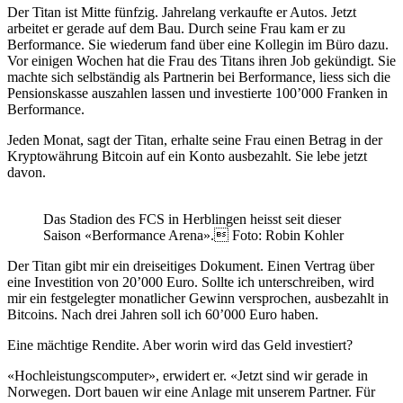
Der Titan ist Mitte fünfzig. Jahrelang verkaufte er Autos. Jetzt
arbeitet er gerade auf dem Bau. Durch seine Frau kam er zu
Berformance. Sie wiederum fand über eine Kollegin im Büro dazu.
Vor einigen Wochen hat die Frau des Titans ihren Job gekündigt. Sie
machte sich selbständig als Partnerin bei Berformance, liess sich die
Pensionskasse auszahlen lassen und investierte 100’000 Franken in
Berformance.
Jeden Monat, sagt der Titan, erhalte seine Frau einen Betrag in der
Kryptowährung Bitcoin auf ein Konto ausbezahlt. Sie lebe jetzt
davon.
Das Stadion des FCS in Herblingen heisst seit dieser
Saison «Berformance Arena». Foto: Robin Kohler
Der Titan gibt mir ein dreiseitiges Dokument. Einen Vertrag über
eine Investition von 20’000 Euro. Sollte ich unterschreiben, wird
mir ein festgelegter monatlicher Gewinn versprochen, ausbezahlt in
Bitcoins. Nach drei Jahren soll ich 60’000 Euro haben.
Eine mächtige Rendite. Aber worin wird das Geld investiert?
«Hochleistungscomputer», erwidert er. «Jetzt sind wir gerade in
Norwegen. Dort bauen wir eine Anlage mit unserem Partner. Für