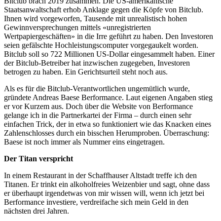
Bitclub brach 2019 zusammen. Die US-amerikanische
Staatsanwaltschaft erhob Anklage gegen die Köpfe von Bitclub.
Ihnen wird vorgeworfen, Tausende mit unrealistisch hohen
Gewinnversprechungen mittels «unregistrierten
Wertpapiergeschäften» in die Irre geführt zu haben. Den Investoren
seien gefälschte Hochleistungscomputer vorgegaukelt worden.
Bitclub soll so 722 Millionen US-Dollar eingesammelt haben. Einer
der Bitclub-Betreiber hat inzwischen zugegeben, Investoren
betrogen zu haben. Ein Gerichtsurteil steht noch aus.
Als es für die Bitclub-Verantwortlichen ungemütlich wurde,
gründete Andreas Baese Berformance. Laut eigenen Angaben stieg
er vor Kurzem aus. Doch über die Website von Berformance
gelange ich in die Partnerkartei der Firma – durch einen sehr
einfachen Trick, der in etwa so funktioniert wie das Knacken eines
Zahlenschlosses durch ein bisschen Herumproben. Überraschung:
Baese ist noch immer als Nummer eins eingetragen.
Der Titan verspricht
In einem Restaurant in der Schaffhauser Altstadt treffe ich den
Titanen. Er trinkt ein alkoholfreies Weizenbier und sagt, ohne dass
er überhaupt irgendetwas von mir wissen will, wenn ich jetzt bei
Berformance investiere, verdreifache sich mein Geld in den
nächsten drei Jahren.