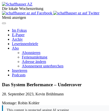
Die lokale Wochenzeitung
Menü anzeigen
Im Fokus
E-Paper
Archiv
Leserinnenbriefe
Abo
Abonnieren
Ferienumleitung
Adresse ändern
Abonnement unterbrechen
Inserieren
Podcasts
Das System Berformance – Undercover
28. September 2023, Kevin Brühlmann
Montage: Robin Kohler
This content is protected against AI scraping.