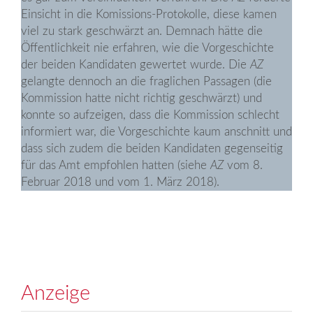
Einsicht in die Komissions-Protokolle, diese kamen
viel zu stark geschwärzt an. Demnach hätte die
Öffentlichkeit nie erfahren, wie die Vorgeschichte
der beiden Kandidaten gewertet wurde. Die
AZ
gelangte dennoch an die fraglichen Passagen (die
Kommission hatte nicht richtig geschwärzt) und
konnte so aufzeigen, dass die Kommission schlecht
informiert war, die Vorgeschichte kaum anschnitt und
dass sich zudem die beiden Kandidaten gegenseitig
für das Amt empfohlen hatten (siehe
AZ
vom 8.
Februar 2018 und vom 1. März 2018).
Anzeige