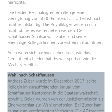
herrschte.
Die beiden Beschuldigten erhalten je eine
Genugtuung von 5000 Franken. Das Urteil ist noch
nicht rechtskräftig. Die Privatkläger wissen noch
nicht, ob sie es weiterziehen werden. Der
Schaffhauser Staatsanwalt Zuber und seine
ehemalige Kollegin können vorerst einmal aufatmen.
Auch wenn sich nachvollziehen lässt, wie das
Gericht entschieden hat: Es war spürbar, wie die
Macht verteilt ist.
Wahl nach Schaffhausen
Andreas Zuber wurde im Dezember 2017, seine
Kollegin im darauffolgenden Januar vom
Schaffhauser Kantonsrat in die Staatsanwaltschaft
gewählt. Beide wurden von der Justizkommission als
Einervorschlag zur Wahl empfohlen. Bei Zuber kam
es gar zum vereinfachten Verfahren. Die
AZ
forderte