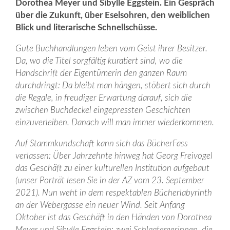
Dorothea Meyer und Sibylle Eggstein. Ein Gespräch
über die Zukunft, über Eselsohren, den weiblichen
Blick und literarische Schnellschüsse.
Gute Buchhandlungen leben vom Geist ihrer Besitzer.
Da, wo die Titel sorgfältig kuratiert sind, wo die
Handschrift der Eigentümerin den ganzen Raum
durchdringt: Da bleibt man hängen, stöbert sich durch
die Regale, in freudiger Erwartung darauf, sich die
zwischen Buchdeckel eingepressten Geschichten
einzuverleiben. Danach will man immer wiederkommen.
Auf Stammkundschaft kann sich das ­BücherFass
verlassen: Über Jahrzehnte hinweg hat Georg Freivogel
das Geschäft zu einer kulturellen Institution aufgebaut
(unser Porträt lesen Sie in der AZ vom 23. September
2021). Nun weht in dem respektablen Bücherlabyrinth
an der Webergasse ein neuer Wind. Seit Anfang
Oktober ist das Geschäft in den Händen von Dorothea
Meyer und Sibylle Eggstein: zwei Schlaatemerinnen, die