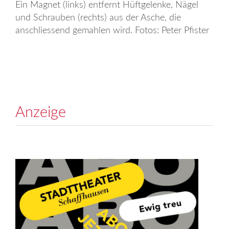
Ein Magnet (links) entfernt Hüftgelenke, Nägel
und Schrauben (rechts) aus der Asche, die
anschliessend gemahlen wird. Fotos: Peter Pfister
Anzeige