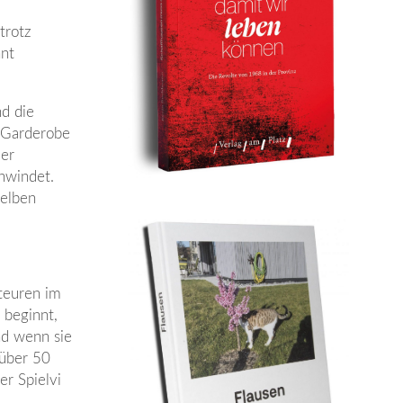
trotz
nnt
nd die
r Garderobe
der
chwindet.
selben
teuren im
 beginnt,
nd wenn sie
(über 50
er Spielvi