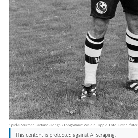
Spielvi-Stürmer Gaetano «Longhi» Longhitano: wie ein Hippie. Foto: Peter Pfister
This content is protected against AI scraping.