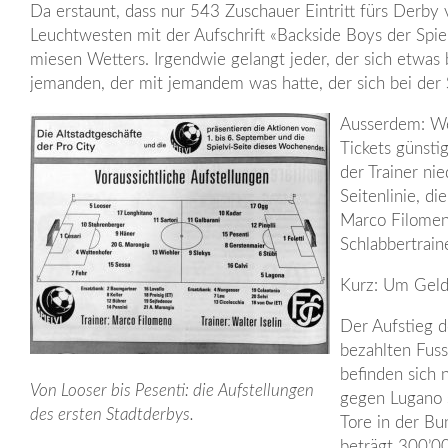
Da erstaunt, dass nur 543 Zuschauer Eintritt fürs Derby 
Leuchtwesten mit der Aufschrift «Back­side Boys der Spiel
miesen Wetters. Irgendwie gelangt jeder, der sich etwas
jemanden, der mit jemandem was hatte, der sich bei der S
Ausserdem: Weil
Tickets günsti
der Trainer ni
Seitenlinie, d
Marco Filomeno
Schlabbertrain
Kurz: Um Geld 
Der Aufstieg d
bezahlten Fuss
befinden sich 
Von Looser bis Pesenti: die Aufstellungen
gegen Lugano 
des ersten Stadtderbys.
Tore in der Bu
beträgt 300’0