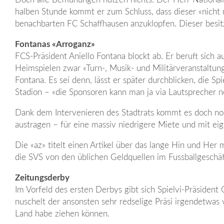
halben Stunde kommt er zum Schluss, dass dieser «nicht ma
benachbarten FC Schaffhausen anzuklopfen. Dieser besitzt
Fontanas «Arroganz»
FCS-Präsident Aniello Fontana blockt ab. Er beruft sich
Heimspielen zwar «Turn-,­ Musik- und Militärveranstaltun
Fontana. Es sei denn, lässt er später durchblicken, die 
Stadion – «die Sponsoren kann man ja via Lautsprecher 
Dank dem Intervenieren des Stadtrats kommt es doch noch
austragen – für eine massiv niedrigere Miete und mit ei
Die «az» titelt einen Artikel über das lange Hin und Her 
die SVS von den üblichen Geldquellen im Fussballgeschäft
Zeitungsderby
Im Vorfeld des ersten Derbys gibt sich Spielvi-Präsident
nuschelt der ansonsten sehr redselige Präsi irgendetwas
Land habe ziehen können.