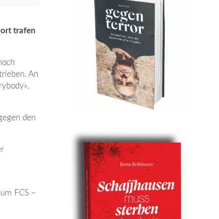
ort trafen
 noch
trieben. An
y­body»,
 gegen den
er
 zum FCS –