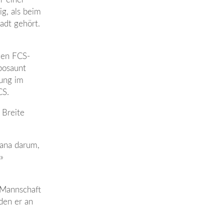
ig, als beim
adt gehört.
 den FCS-
 posaunt
bung im
CS.
 Breite
tana darum,
»
r Mannschaft
den er an