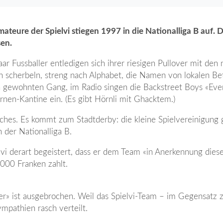
ateure der Spielvi stiegen 1997 in die Nationalliga B auf. D
sen.
aar Fussballer entledigen sich ihrer riesigen Pullover mit den
rn scherbeln, streng nach Alphabet, die Namen von lokalen Be
 gewohnten Gang, im Radio singen die Backstreet Boys «Ever
nen-Kantine ein. (Es gibt Hörnli mit Ghacktem.)
iches. Es kommt zum Stadtderby: die kleine Spielvereinigung
 der Nationalliga B.
elvi derart begeistert, dass er dem Team «in Anerkennung dies
’000 Franken zahlt.
eber» ist ausgebrochen. Weil das Spielvi-Team – im Gegensatz
ympathien rasch verteilt.