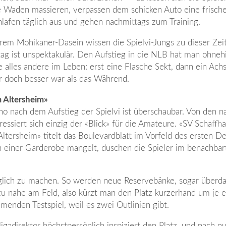
e Waden massieren, verpassen dem schicken Auto eine frisch
hlafen täglich aus und gehen nachmittags zum Training.
ihrem Mohikaner-Dasein wissen die Spielvi-Jungs zu dieser Zei
ltag ist unspektakulär. Den Aufstieg in die NLB hat man ohneh
lles andere im Leben: erst eine Flasche Sekt, dann ein Achs
r doch besser war als das Während.
 Altersheim»
 nach dem Aufstieg der Spielvi ist überschaubar. Von den n
ressiert sich einzig der «Blick» für die Amateure. «SV Schaffh
ltersheim» titelt das Boulevardblatt im Vorfeld des ersten De
n einer Garderobe mangelt, duschen die Spieler im benachbar
uglich zu machen. So werden neue Reservebänke, sogar überda
zu nahe am Feld, also kürzt man den Platz kurzerhand um je 
menden Testspiel, weil es zwei Outlinien gibt.
adirektor höchstpersönlich inspiziert den Platz, und nach nu