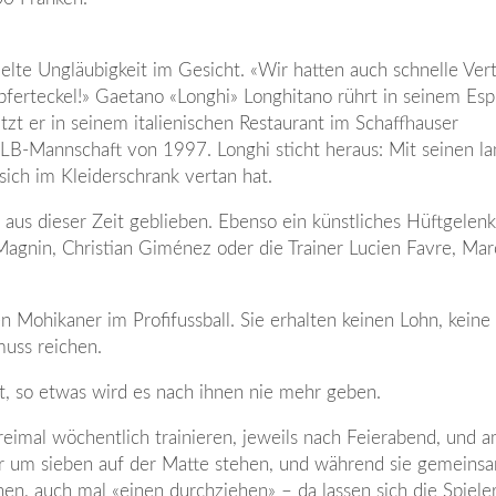
pielte Ungläubigkeit im Gesicht. «Wir hatten auch schnelle Vert
pferteckel!» Gaetano «Longhi» Longhitano rührt in seinem Esp
itzt er in seinem italienischen Restaurant im Schaffhauser
NLB-Mannschaft von 1997. Longhi sticht heraus: Mit seinen l
sich im Kleiderschrank vertan hat.
 aus dieser Zeit geblieben. Ebenso ein künstliches Hüftgelen
gnin, Christian Giménez oder die Trainer Lucien Favre, Marc
en Mohikaner im Profifussball. Sie erhalten keinen Lohn, keine
muss reichen.
t, so etwas wird es nach ihnen nie mehr geben.
eimal wöchentlich trainieren, jeweils nach Feierabend, und 
 um sieben auf der Matte stehen, und während sie gemeins
en, auch mal «einen durchziehen» – da lassen sich die Spiele