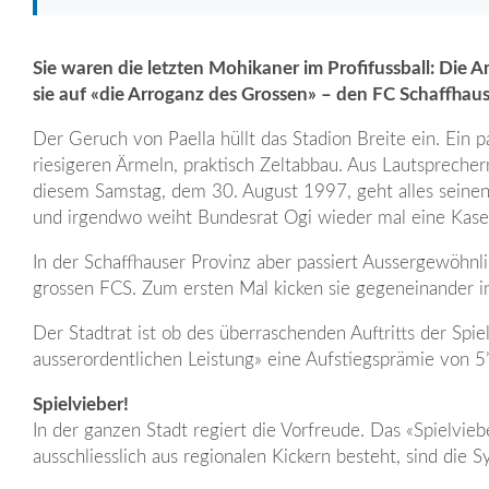
Sie waren die letzten Mohikaner im Profifussball: Die Am
sie auf «die Arroganz des Grossen» – den FC Schaffhau
Der Geruch von Paella hüllt das Stadion Breite ein. Ein p
riesigeren Ärmeln, praktisch Zeltabbau. Aus Lautspreche
diesem Samstag, dem 30. August 1997, geht alles seinen
und irgendwo weiht Bundesrat Ogi wieder mal eine Kaser
In der Schaffhauser Provinz aber passiert Aussergewöhnl
grossen FCS. Zum ersten Mal kicken sie gegeneinander in
Der Stadtrat ist ob des überraschenden Auftritts der Spi
ausserordentlichen Leistung» eine Aufstiegsprämie von 5
Spielvieber!
In der ganzen Stadt regiert die Vorfreude. Das «Spielvi
ausschliesslich aus regionalen Kickern besteht, sind die S