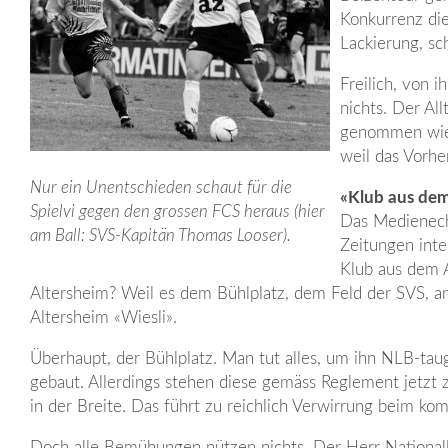
Konkurrenz di
Lackierung, sc
Freilich, von 
nichts. Der Al
genommen wie a
weil das Vorhe
Nur ein Unentschieden schaut für die
«Klub aus dem
Spielvi gegen den grossen FCS heraus (hier
Das Medienecho
am Ball: SVS-Kapitän Thomas Looser).
Zeitungen inte
Klub aus dem A
Altersheim? Weil es dem Bühlplatz, dem Feld der SVS, a
Altersheim «Wiesli».
Überhaupt, der Bühlplatz. Man tut alles, um ihn NLB-ta
gebaut. Allerdings stehen diese gemäss Reglement jetzt 
in der Breite. Das führt zu reichlich Verwirrung beim kom
Doch alle Bemühungen nützen nichts. Der Herr Nationallig