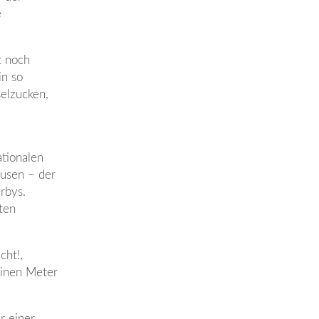
e
t noch
in so
elzucken,
ationalen
ausen – der
rbys.
ten
cht!,
einen Meter
r einer