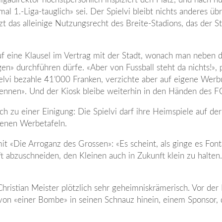
l 1.-Liga-tauglich» sei. Der Spielvi bleibt nichts anderes übr
 das alleinige Nutzungsrecht des Breite-Stadions, das der St
 auf eine Klausel im Vertrag mit der Stadt, wonach man neben
gen» durchführen dürfe. «Aber von Fussball steht da nichts!»,
Spielvi bezahle 41’000 Franken, verzichte aber auf eigene Wer
nennen». Und der Kiosk bleibe weiterhin in den Händen des F
 zu einer Einigung: Die Spielvi darf ihre Heimspiele auf der
genen Werbetafeln.
mit «Die Arroganz des Grossen»: «Es scheint, als ginge es Fon
 abzuschneiden, den Kleinen auch in Zukunft klein zu halten.
 Christian Meister plötzlich sehr geheimniskrämerisch. Vor de
 von «einer Bombe» in seinen Schnauz hinein, einem Sponsor, 