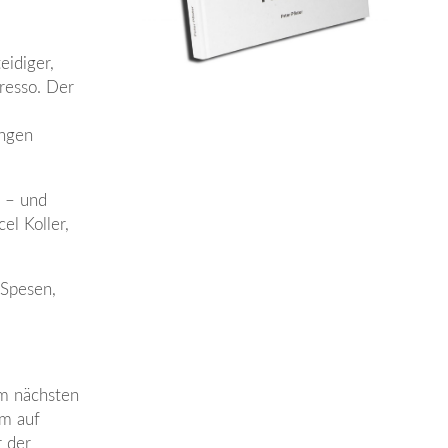
eidiger,
resso. Der
angen
k – und
el Koller,
 Spesen,
am nächsten
am auf
r der