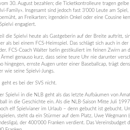
vom 30. August bezahlen; die Ticketkontrolleure tragen gelbe
vi-Family». Insgesamt sind jedoch fast 3’000 Leute am Spiel, 
 bemüht, an Freikarten; irgendein Onkel oder eine Cousine ke
pielvi engagiert.
 die Spielvi heute als Gastgeberin auf der Breite auftritt, si
ger als bei einem FCS-Heimspiel. Das schlägt sich auch in de
eder. FCS-Coach Walter Iselin gestikuliert im feinen Zwirn an 
ie Ärmel genauso kurz, dass seine teure Uhr nie darunter vers
 hingegen, ernste Augen unter einer Baseballcap, trägt den
er wie seine Spielvi-Jungs.
geht es bei der SVS nicht.
er Spielvi in die NLB geht als das letzte Aufbäumen von Ama
ball in die Geschichte ein. Als die NLB-Saison Mitte Juli 1997
noch elf Spielvianer im Urlaub – denn gebucht ist gebucht. U
spielen, steht da ein Stürmer auf dem Platz, Uwe Wegmann 
ndesliga), der 400’000 Franken verdient. Das Vereinsbudget d
00 Franken.